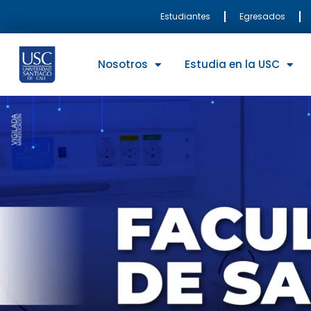
Ir
Estudiantes
Egresados
al
contenido
Nosotros
Estudia en la USC