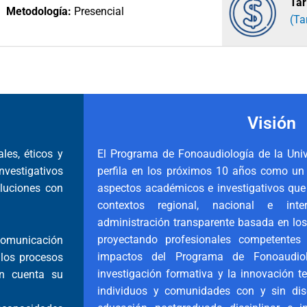
Tar
Metodología:
Presencial
(Ta
Visión
les, éticos y
El Programa de Fonoaudiología de la Univ
nvestigativos
perfila en los próximos 10 años como un 
oluciones con
aspectos académicos e investigativos que
contextos regional, nacional e inter
administración transparente basada en los
proyectando profesionales competentes
comunicación
impactos del Programa de Fonoaudiolo
 los procesos
investigación formativa y la innovación te
en cuenta su
individuos y comunidades con y sin dis