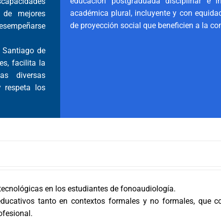
educación postgraduada disciplinar e int
iscapacidades
académica plural, incluyente y con equidad
e de mejores
de proyección social que beneficien a la c
desempeñarse
d Santiago de
s, facilita la
as diversas
 respeta los
 tecnológicas en los estudiantes de fonoaudiología.
ducativos tanto en contextos formales y no formales, que co
ofesional.