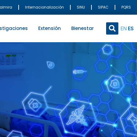
Palmira
Internacionalización
SINU
SIPAC
PQRS
stigaciones
Extensión
Bienestar
EN
ES