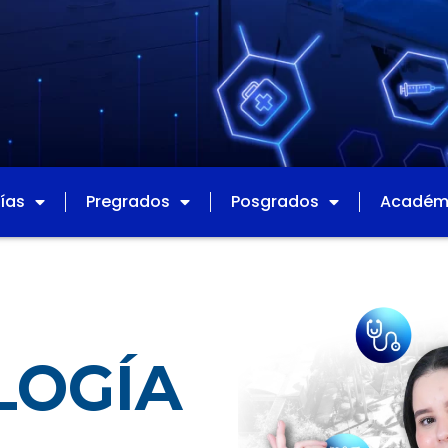
ías
Pregrados
Posgrados
Académ
LOGÍA