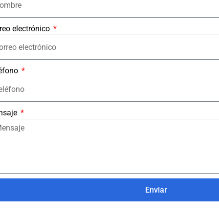
reo electrónico
éfono
nsaje
Enviar