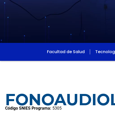
Facultad de Salud
Tecnolog
FONOAUDIO
Código SNIES Programa:
5305